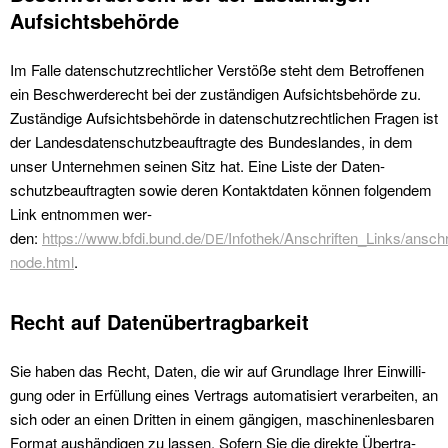
Aufsichtsbehörde
Im Falle daten­schutzrechtlich­er Ver­stöße ste­ht dem Betrof­fe­nen
ein Beschw­erderecht bei der zuständi­gen Auf­sichts­be­hörde zu.
Zuständi­ge Auf­sichts­be­hörde in daten­schutzrechtlichen Fra­gen ist
der Lan­des­daten­schutzbeauf­tragte des Bun­des­lan­des, in dem
unser Unternehmen seinen Sitz hat. Eine Liste der Daten­
schutzbeauf­tragten sowie deren Kon­tak­t­dat­en kön­nen fol­gen­dem
Link ent­nom­men wer­
den:
https://www.bfdi.bund.de/
/Infothek/Anschriften_Links/anschr
DE
node.html
.
Recht auf Datenübertragbarkeit
Sie haben das Recht, Dat­en, die wir auf Grund­lage Ihrer Ein­willi­
gung oder in Erfül­lung eines Ver­trags automa­tisiert ver­ar­beit­en, an
sich oder an einen Drit­ten in einem gängi­gen, maschi­nen­les­baren
For­mat aushändi­gen zu lassen. Sofern Sie die direk­te Über­tra­