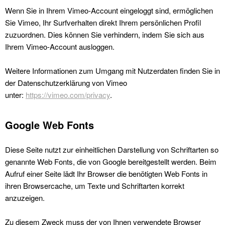
Wenn Sie in Ihrem Vimeo-Account ein­gel­og­gt sind, ermöglichen
Sie Vimeo, Ihr Sur­fver­hal­ten direkt Ihrem per­sön­lichen Pro­fil
zuzuord­nen. Dies kön­nen Sie ver­hin­dern, indem Sie sich aus
Ihrem Vimeo-Account aus­loggen.
Weit­ere Infor­ma­tio­nen zum Umgang mit Nutzer­dat­en find­en Sie in
der Daten­schutzerk­lärung von Vimeo
unter:
https://vimeo.com/privacy
.
Google Web Fonts
Diese Seite nutzt zur ein­heitlichen Darstel­lung von Schrif­tarten so
genan­nte Web Fonts, die von Google bere­it­gestellt wer­den. Beim
Aufruf ein­er Seite lädt Ihr Brows­er die benötigten Web Fonts in
ihren Browser­cache, um Texte und Schrif­tarten kor­rekt
anzuzeigen.
Zu diesem Zweck muss der von Ihnen ver­wen­dete Brows­er