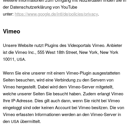
der Daten­schutzerk­lärung von YouTube
unter:
https://www.google.de/intl/de/policies/privacy
.
Vimeo
Unsere Web­site nutzt Plu­g­ins des Video­por­tals Vimeo. Anbi­eter
ist die Vimeo Inc., 555 West 18th Street, New York, New York
10011,
.
USA
Wenn Sie eine unser­er mit einem Vimeo-Plu­g­in aus­ges­tat­teten
Seit­en besuchen, wird eine Verbindung zu den Servern von
Vimeo hergestellt. Dabei wird dem Vimeo-Serv­er mit­geteilt,
welche unser­er Seit­en Sie besucht haben. Zudem erlangt Vimeo
Ihre IP-Adresse. Dies gilt auch dann, wenn Sie nicht bei Vimeo
ein­gel­og­gt sind oder keinen Account bei Vimeo besitzen. Die von
Vimeo erfassten Infor­ma­tio­nen wer­den an den Vimeo-Serv­er in
den
über­mit­telt.
USA