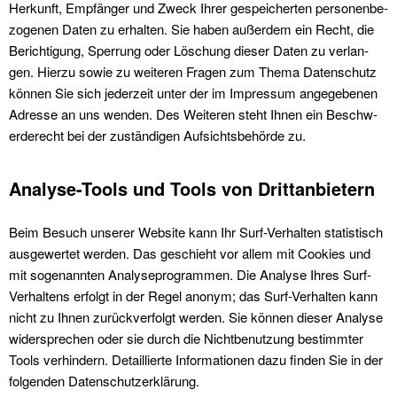
Herkun­ft, Empfänger und Zweck Ihrer gespe­icherten per­so­n­en­be­
zo­ge­nen Dat­en zu erhal­ten. Sie haben außer­dem ein Recht, die
Berich­ti­gung, Sper­rung oder Löschung dieser Dat­en zu ver­lan­
gen. Hierzu sowie zu weit­eren Fra­gen zum The­ma Daten­schutz
kön­nen Sie sich jed­erzeit unter der im Impres­sum angegebe­nen
Adresse an uns wen­den. Des Weit­eren ste­ht Ihnen ein Beschw­
erderecht bei der zuständi­gen Auf­sichts­be­hörde zu.
Analyse-Tools und Tools von Drittanbietern
Beim Besuch unser­er Web­site kann Ihr Surf-Ver­hal­ten sta­tis­tisch
aus­gew­ertet wer­den. Das geschieht vor allem mit Cook­ies und
mit soge­nan­nten Analy­se­pro­gram­men. Die Analyse Ihres Surf-
Ver­hal­tens erfol­gt in der Regel anonym; das Surf-Ver­hal­ten kann
nicht zu Ihnen zurück­ver­fol­gt wer­den. Sie kön­nen dieser Analyse
wider­sprechen oder sie durch die Nicht­be­nutzung bes­timmter
Tools ver­hin­dern. Detail­lierte Infor­ma­tio­nen dazu find­en Sie in der
fol­gen­den Daten­schutzerk­lärung.