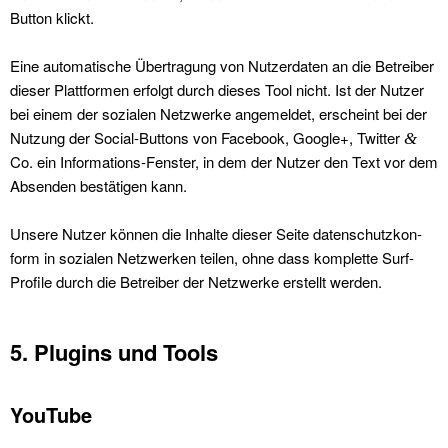
But­ton klickt.
Eine automa­tis­che Über­tra­gung von Nutzer­dat­en an die Betreiber
dieser Plat­tfor­men erfol­gt durch dieses Tool nicht. Ist der Nutzer
bei einem der sozialen Net­zw­erke angemeldet, erscheint bei der
Nutzung der Social-But­tons von Face­book, Google+, Twit­ter
&
Co. ein Infor­ma­tions-Fen­ster, in dem der Nutzer den Text vor dem
Absenden bestäti­gen kann.
Unsere Nutzer kön­nen die Inhalte dieser Seite daten­schutzkon­
form in sozialen Net­zw­erken teilen, ohne dass kom­plette Surf-
Pro­file durch die Betreiber der Net­zw­erke erstellt wer­den.
5. Plugins und Tools
YouTube