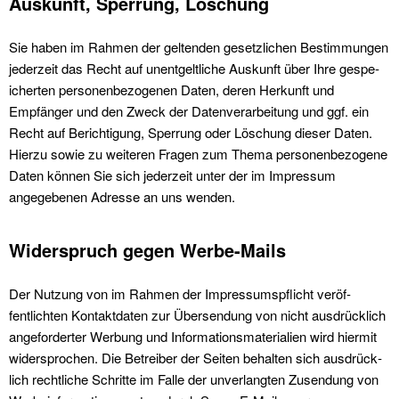
Auskunft, Sperrung, Löschung
Sie haben im Rah­men der gel­tenden geset­zlichen Bes­tim­mungen
jed­erzeit das Recht auf unent­geltliche Auskun­ft über Ihre gespe­
icherten per­so­n­en­be­zo­ge­nen Dat­en, deren Herkun­ft und
Empfänger und den Zweck der Daten­ver­ar­beitung und ggf. ein
Recht auf Berich­ti­gung, Sper­rung oder Löschung dieser Dat­en.
Hierzu sowie zu weit­eren Fra­gen zum The­ma per­so­n­en­be­zo­gene
Dat­en kön­nen Sie sich jed­erzeit unter der im Impres­sum
angegebe­nen Adresse an uns wen­den.
Widerspruch gegen Werbe-Mails
Der Nutzung von im Rah­men der Impres­sum­spflicht veröf­
fentlicht­en Kon­tak­t­dat­en zur Übersendung von nicht aus­drück­lich
ange­fordert­er Wer­bung und Infor­ma­tion­s­ma­te­ri­alien wird hier­mit
wider­sprochen. Die Betreiber der Seit­en behal­ten sich aus­drück­
lich rechtliche Schritte im Falle der unver­langten Zusendung von