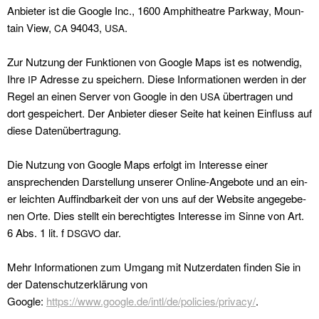
Anbi­eter ist die Google Inc., 1600 Amphithe­atre Park­way, Moun­
tain View,
94043,
.
CA
USA
Zur Nutzung der Funk­tio­nen von Google Maps ist es notwendig,
Ihre
Adresse zu spe­ich­ern. Diese Infor­ma­tio­nen wer­den in der
IP
Regel an einen Serv­er von Google in den
über­tra­gen und
USA
dort gespe­ichert. Der Anbi­eter dieser Seite hat keinen Ein­fluss auf
diese Datenüber­tra­gung.
Die Nutzung von Google Maps erfol­gt im Inter­esse ein­er
ansprechen­den Darstel­lung unser­er Online-Ange­bote und an ein­
er leicht­en Auffind­barkeit der von uns auf der Web­site angegebe­
nen Orte. Dies stellt ein berechtigtes Inter­esse im Sinne von Art.
6 Abs. 1 lit. f
dar.
DSGVO
Mehr Infor­ma­tio­nen zum Umgang mit Nutzer­dat­en find­en Sie in
der Daten­schutzerk­lärung von
Google:
https://www.google.de/intl/de/policies/privacy/
.