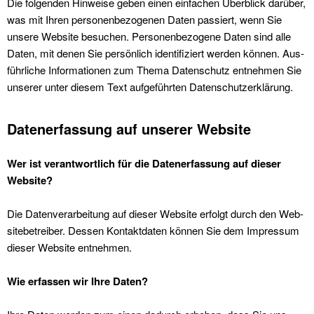
Die fol­gen­den Hin­weise geben einen ein­fachen Überblick darüber,
was mit Ihren per­so­n­en­be­zo­ge­nen Dat­en passiert, wenn Sie
unsere Web­site besuchen. Per­so­n­en­be­zo­gene Dat­en sind alle
Dat­en, mit denen Sie per­sön­lich iden­ti­fiziert wer­den kön­nen. Aus­
führliche Infor­ma­tio­nen zum The­ma Daten­schutz ent­nehmen Sie
unser­er unter diesem Text aufge­führten Daten­schutzerk­lärung.
Datenerfassung auf unserer Website
Wer ist ver­ant­wortlich für die Daten­er­fas­sung auf dieser
Web­site?
Die Daten­ver­ar­beitung auf dieser Web­site erfol­gt durch den Web­
site­be­treiber. Dessen Kon­tak­t­dat­en kön­nen Sie dem Impres­sum
dieser Web­site ent­nehmen.
Wie erfassen wir Ihre Dat­en?