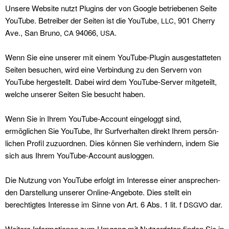
Unsere Web­site nutzt Plu­g­ins der von Google betriebe­nen Seite
YouTube. Betreiber der Seit­en ist die YouTube,
, 901 Cher­ry
LLC
Ave., San Bruno,
94066,
.
CA
USA
Wenn Sie eine unser­er mit einem YouTube-Plu­g­in aus­ges­tat­teten
Seit­en besuchen, wird eine Verbindung zu den Servern von
YouTube hergestellt. Dabei wird dem YouTube-Serv­er mit­geteilt,
welche unser­er Seit­en Sie besucht haben.
Wenn Sie in Ihrem YouTube-Account ein­gel­og­gt sind,
ermöglichen Sie YouTube, Ihr Sur­fver­hal­ten direkt Ihrem per­sön­
lichen Pro­fil zuzuord­nen. Dies kön­nen Sie ver­hin­dern, indem Sie
sich aus Ihrem YouTube-Account aus­loggen.
Die Nutzung von YouTube erfol­gt im Inter­esse ein­er ansprechen­
den Darstel­lung unser­er Online-Ange­bote. Dies stellt ein
berechtigtes Inter­esse im Sinne von Art. 6 Abs. 1 lit. f
dar.
DSGVO
Weit­ere Infor­ma­tio­nen zum Umgang mit Nutzer­dat­en find­en Sie in