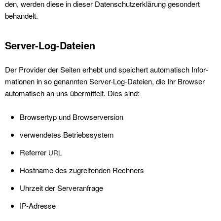
den, wer­den diese in dieser Daten­schutzerk­lärung geson­dert
behan­delt.
Server-Log-Dateien
Der Provider der Seit­en erhebt und spe­ichert automa­tisch Infor­
ma­tio­nen in so genan­nten Serv­er-Log-Dateien, die Ihr Brows­er
automa­tisch an uns über­mit­telt. Dies sind:
Browser­typ und Browserver­sion
ver­wen­detes Betrieb­ssys­tem
Refer­rer
URL
Host­name des zugreifend­en Rech­n­ers
Uhrzeit der Server­an­frage
IP-Adresse