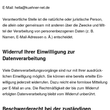
E-Mail: hella@kuehner-net.de
Ver­ant­wortliche Stelle ist die natür­liche oder juris­tis­che Per­son,
die allein oder gemein­sam mit anderen über die Zwecke und Mit­
tel der Ver­ar­beitung von per­so­n­en­be­zo­ge­nen Dat­en (z. B.
Namen, E-Mail-Adressen o. Ä.) entschei­det.
Widerruf Ihrer Einwilligung zur
Datenverarbeitung
Viele Daten­ver­ar­beitungsvorgänge sind nur mit Ihrer aus­drück­
lichen Ein­willi­gung möglich. Sie kön­nen eine bere­its erteilte Ein­
willi­gung jed­erzeit wider­rufen. Dazu reicht eine form­lose Mit­teilung
per E-Mail an uns. Die Recht­mäßigkeit der bis zum Wider­ruf
erfol­gten Daten­ver­ar­beitung bleibt vom Wider­ruf unberührt.
Beschwerderecht bei der zuständigen