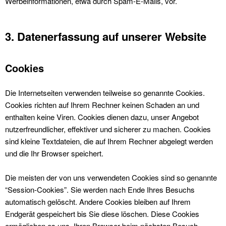
Wer­be­in­for­ma­tio­nen, etwa durch Spam-E-Mails, vor.
3. Datenerfassung auf unserer Website
Cookies
Die Inter­net­seit­en ver­wen­den teil­weise so genan­nte Cook­ies.
Cook­ies richt­en auf Ihrem Rech­n­er keinen Schaden an und
enthal­ten keine Viren. Cook­ies dienen dazu, unser Ange­bot
nutzer­fre­undlich­er, effek­tiv­er und sicher­er zu machen. Cook­ies
sind kleine Text­dateien, die auf Ihrem Rech­n­er abgelegt wer­den
und die Ihr Brows­er spe­ichert.
Die meis­ten der von uns ver­wen­de­ten Cook­ies sind so genan­nte
“Ses­sion-Cook­ies”. Sie wer­den nach Ende Ihres Besuchs
automa­tisch gelöscht. Andere Cook­ies bleiben auf Ihrem
Endgerät gespe­ichert bis Sie diese löschen. Diese Cook­ies
ermöglichen es uns, Ihren Brows­er beim näch­sten Besuch