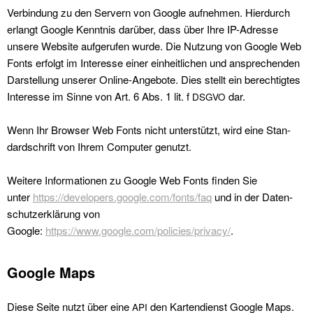
Verbindung zu den Servern von Google aufnehmen. Hier­durch
erlangt Google Ken­nt­nis darüber, dass über Ihre IP-Adresse
unsere Web­site aufgerufen wurde. Die Nutzung von Google Web
Fonts erfol­gt im Inter­esse ein­er ein­heitlichen und ansprechen­den
Darstel­lung unser­er Online-Ange­bote. Dies stellt ein berechtigtes
Inter­esse im Sinne von Art. 6 Abs. 1 lit. f
dar.
DSGVO
Wenn Ihr Brows­er Web Fonts nicht unter­stützt, wird eine Stan­
dard­schrift von Ihrem Com­put­er genutzt.
Weit­ere Infor­ma­tio­nen zu Google Web Fonts find­en Sie
unter
https://developers.google.com/fonts/faq
und in der Daten­
schutzerk­lärung von
Google:
https://www.google.com/policies/privacy/
.
Google Maps
Diese Seite nutzt über eine
den Kar­ten­di­enst Google Maps.
API