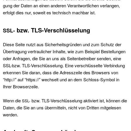
gung der Dat­en an einen anderen Ver­ant­wortlichen ver­lan­gen,
erfol­gt dies nur, soweit es tech­nisch mach­bar ist.
bzw. TLS-Verschlüsselung
SSL-
Diese Seite nutzt aus Sicher­heits­grün­den und zum Schutz der
Über­tra­gung ver­traulich­er Inhalte, wie zum Beispiel Bestel­lun­gen
oder Anfra­gen, die Sie an uns als Seit­en­be­treiber senden, eine
SSL-bzw. TLS-Ver­schlüs­selung. Eine ver­schlüs­selte Verbindung
erken­nen Sie daran, dass die Adresszeile des Browsers von
“http://” auf “https://” wech­selt und an dem Schloss-Sym­bol in
Ihrer Browserzeile.
Wenn die
bzw. TLS-Ver­schlüs­selung aktiviert ist, kön­nen die
SSL-
Dat­en, die Sie an uns über­mit­teln, nicht von Drit­ten mit­ge­le­sen
wer­den.