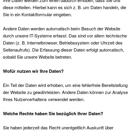
Ihre Dat­en wer­den zum einen dadurch erhoben, dass Sie uns
diese mit­teilen. Hier­bei kann es sich z. B. um Dat­en han­deln, die
Sie in ein Kon­tak­t­for­mu­lar eingeben.
Andere Dat­en wer­den automa­tisch beim Besuch der Web­site
durch unsere IT-Sys­teme erfasst. Das sind vor allem tech­nis­che
Dat­en (z. B. Inter­net­brows­er, Betrieb­ssys­tem oder Uhrzeit des
Seit­e­naufrufs). Die Erfas­sung dieser Dat­en erfol­gt automa­tisch,
sobald Sie unsere Web­site betreten.
Wofür nutzen wir Ihre Dat­en?
Ein Teil der Dat­en wird erhoben, um eine fehler­freie Bere­it­stel­lung
der Web­site zu gewährleis­ten. Andere Dat­en kön­nen zur Analyse
Ihres Nutzerver­hal­tens ver­wen­det wer­den.
Welche Rechte haben Sie bezüglich Ihrer Dat­en?
Sie haben jed­erzeit das Recht unent­geltlich Auskun­ft über