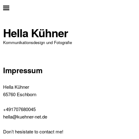
Hella Kühner
Kommunikationsdesign und Fotografie
Impressum
Hel­la Küh­n­er
65760 Eschborn
+491707680045
hella@kuehner-net.de
Don’t hes­is­tate to con­tact me!