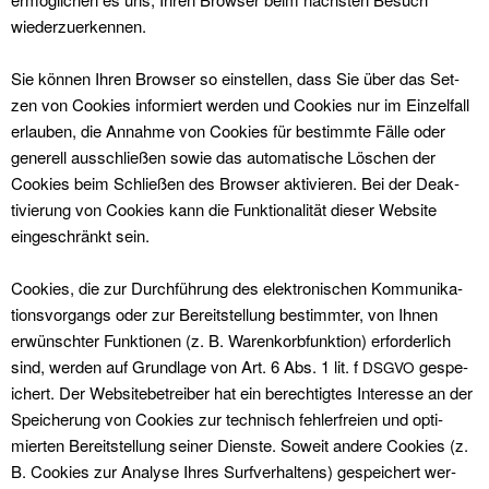
wiederzuerken­nen.
Sie kön­nen Ihren Brows­er so ein­stellen, dass Sie über das Set­
zen von Cook­ies informiert wer­den und Cook­ies nur im Einzelfall
erlauben, die Annahme von Cook­ies für bes­timmte Fälle oder
generell auss­chließen sowie das automa­tis­che Löschen der
Cook­ies beim Schließen des Brows­er aktivieren. Bei der Deak­
tivierung von Cook­ies kann die Funk­tion­al­ität dieser Web­site
eingeschränkt sein.
Cook­ies, die zur Durch­führung des elek­tro­n­is­chen Kom­mu­nika­
tionsvor­gangs oder zur Bere­it­stel­lung bes­timmter, von Ihnen
erwün­schter Funk­tio­nen (z. B. Warenko­rb­funk­tion) erforder­lich
sind, wer­den auf Grund­lage von Art. 6 Abs. 1 lit. f
gespe­
DSGVO
ichert. Der Web­site­be­treiber hat ein berechtigtes Inter­esse an der
Spe­icherung von Cook­ies zur tech­nisch fehler­freien und opti­
mierten Bere­it­stel­lung sein­er Dien­ste. Soweit andere Cook­ies (z.
B. Cook­ies zur Analyse Ihres Sur­fver­hal­tens) gespe­ichert wer­