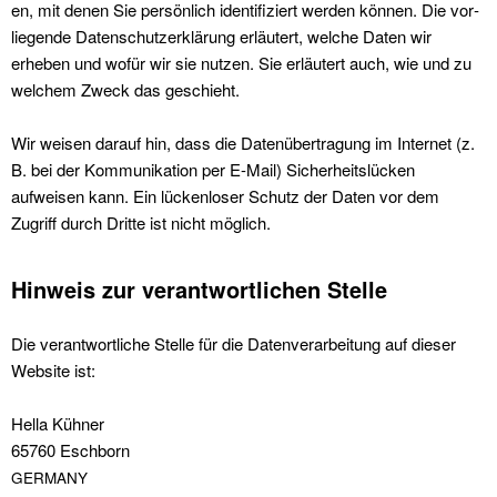
en, mit denen Sie per­sön­lich iden­ti­fiziert wer­den kön­nen. Die vor­
liegende Daten­schutzerk­lärung erläutert, welche Dat­en wir
erheben und wofür wir sie nutzen. Sie erläutert auch, wie und zu
welchem Zweck das geschieht.
Wir weisen darauf hin, dass die Datenüber­tra­gung im Inter­net (z.
B. bei der Kom­mu­nika­tion per E-Mail) Sicher­heit­slück­en
aufweisen kann. Ein lück­en­los­er Schutz der Dat­en vor dem
Zugriff durch Dritte ist nicht möglich.
Hinweis zur verantwortlichen Stelle
Die ver­ant­wortliche Stelle für die Daten­ver­ar­beitung auf dieser
Web­site ist:
Hel­la Küh­n­er
65760 Eschborn
GERMANY