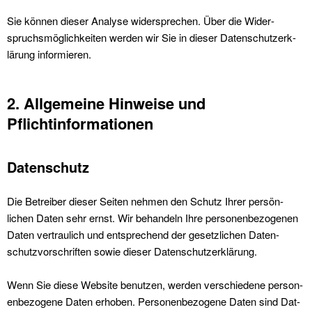
Sie kön­nen dieser Analyse wider­sprechen. Über die Wider­
spruchsmöglichkeit­en wer­den wir Sie in dieser Daten­schutzerk­
lärung informieren.
2. Allgemeine Hinweise und
Pflichtinformationen
Datenschutz
Die Betreiber dieser Seit­en nehmen den Schutz Ihrer per­sön­
lichen Dat­en sehr ernst. Wir behan­deln Ihre per­so­n­en­be­zo­ge­nen
Dat­en ver­traulich und entsprechend der geset­zlichen Daten­
schutzvorschriften sowie dieser Daten­schutzerk­lärung.
Wenn Sie diese Web­site benutzen, wer­den ver­schiedene per­so­n­
en­be­zo­gene Dat­en erhoben. Per­so­n­en­be­zo­gene Dat­en sind Dat­