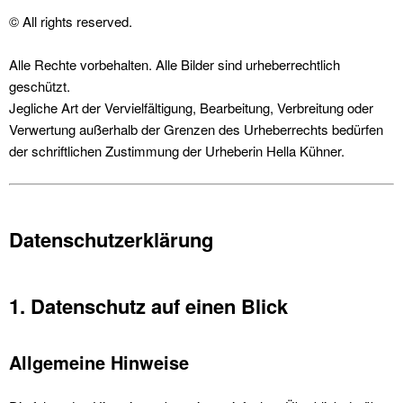
© All rights reserved.
Alle Rechte vor­be­hal­ten. Alle Bilder sind urhe­ber­rechtlich
geschützt.
Jegliche Art der Vervielfäl­ti­gung, Bear­beitung, Ver­bre­itung oder
Ver­w­er­tung außer­halb der Gren­zen des Urhe­ber­rechts bedür­fen
der schriftlichen Zus­tim­mung der Urhe­berin Hel­la Küh­n­er.
Datenschutzerklärung
1. Datenschutz auf einen Blick
Allgemeine Hinweise