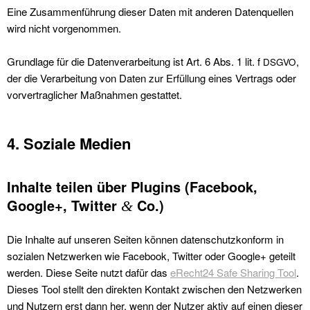
Eine Zusam­men­führung dieser Dat­en mit anderen Daten­quellen
wird nicht vorgenom­men.
Grund­lage für die Daten­ver­ar­beitung ist Art. 6 Abs. 1 lit. f
,
DSGVO
der die Ver­ar­beitung von Dat­en zur Erfül­lung eines Ver­trags oder
vorver­traglich­er Maß­nah­men ges­tat­tet.
4. Soziale Medien
Inhalte teilen über Plugins (Facebook,
Google+, Twitter
Co.)
&
Die Inhalte auf unseren Seit­en kön­nen daten­schutzkon­form in
sozialen Net­zw­erken wie Face­book, Twit­ter oder Google+ geteilt
wer­den. Diese Seite nutzt dafür das
eRecht24 Safe Shar­ing Tool
.
Dieses Tool stellt den direk­ten Kon­takt zwis­chen den Net­zw­erken
und Nutzern erst dann her, wenn der Nutzer aktiv auf einen dieser