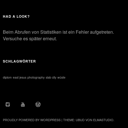
HAD A LOOK?
Beim Abrufen von Statistiken ist ein Fehler aufgetreten.
Versuche es später erneut.
SCHLAGWÖRTER
diplom
east jesus
photography
slab city
wüste
INSTAGRAM
YOUTUBE
WORDPRESS
PROUDLY POWERED BY WORDPRESS
|
THEME: UBUD VON
ELMASTUDIO
.